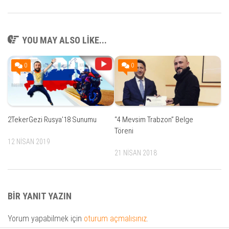
YOU MAY ALSO LIKE...
0
0
2TekerGezi Rusya’18 Sunumu
“4 Mevsim Trabzon” Belge
Töreni
12 NISAN 2019
21 NISAN 2018
BIR YANIT YAZIN
Yorum yapabilmek için
oturum açmalısınız
.