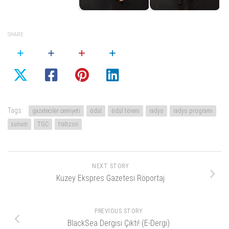
SHARE
Tags:
gazeteciler cemiyeti
ödül
ödül töreni
radyo
radyo programı
sunum
TGC
trabzon
NEXT STORY
Kuzey Ekspres Gazetesi Röportaj
PREVIOUS STORY
BlackSea Dergisi Çıktı! (E-Dergi)