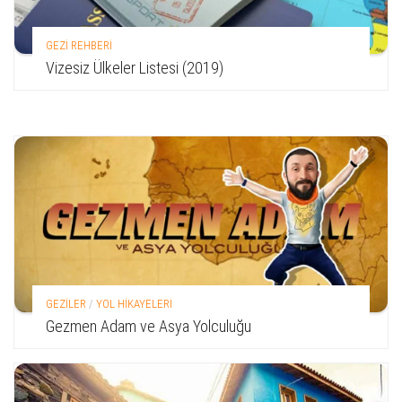
GEZİ REHBERİ
Vizesiz Ülkeler Listesi (2019)
GEZİLER
/
YOL HİKAYELERİ
Gezmen Adam ve Asya Yolculuğu