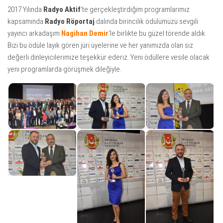
2017 Yılında
Radyo Aktif
‘te gerçekleştirdiğim programlarımız
kapsamında
Radyo Röportaj
dalında birincilik ödülümüzü sevgili
yayıncı arkadaşım
Nagihan Demir
‘le birlikte bu güzel törende aldık.
Bizi bu ödüle layık gören jüri üyelerine ve her yanımızda olan siz
değerli dinleyicilerimize teşekkür ederiz. Yeni ödüllere vesile olacak
yeni programlarda görüşmek dileğiyle.