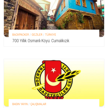
BACKPACKER
/
GEZİLER
/
TÜRKİYE
700 Yıllık Osmanlı Köyü: Cumalıkızık
BASIN YAYIN
/
ÇALIŞMALAR