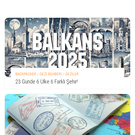
BACKPACKER
/
GEZİ REHBERİ
/
GEZİLER
23 Günde 6 Ülke 6 Farklı Şehir!