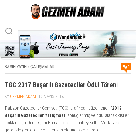
Skip
to
content
BASIN YAYIN
/
ÇALIŞMALAR
0
TGC 2017 Başarılı Gazeteciler Ödül Töreni
BY
GEZMEN ADAM
· 10 MAYIS 2018
Trabzon Gazeteciler Cemiyeti (TGC) tarafından düzenlenen ”
2017
Başarılı Gazeteciler Yarışması
” sonuçlanmış ve ödül alacak kişiler
açıklanmıştı. Dün akşam Hamamizade İhsanbey Kültür Merkezinde
gerçekleşen törenle ödüller sahiplerine takdim edildi.