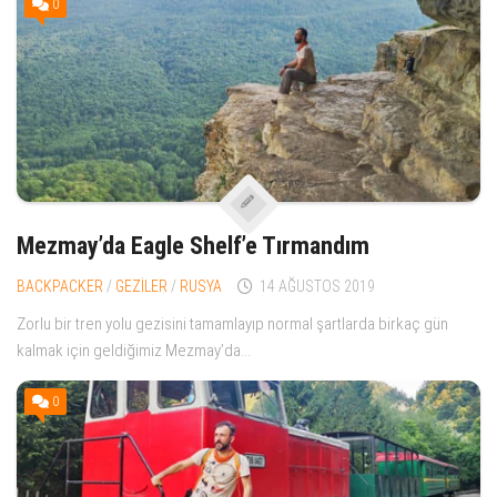
0
Mezmay’da Eagle Shelf’e Tırmandım
BACKPACKER
/
GEZİLER
/
RUSYA
14 AĞUSTOS 2019
Zorlu bir tren yolu gezisini tamamlayıp normal şartlarda birkaç gün
kalmak için geldiğimiz Mezmay’da...
0