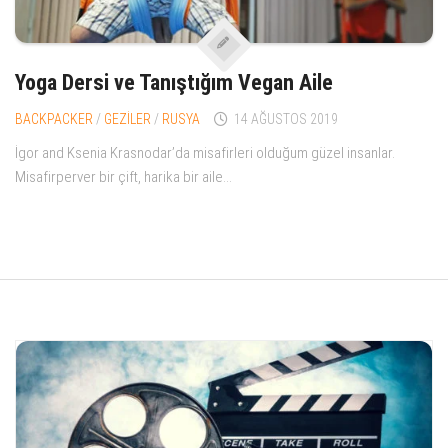
Yoga Dersi ve Tanıştığım Vegan Aile
BACKPACKER
/
GEZİLER
/
RUSYA
14 AĞUSTOS 2019
İgor and Ksenia Krasnodar’da misafirleri olduğum güzel insanlar.
Misafirperver bir çift, harika bir aile...