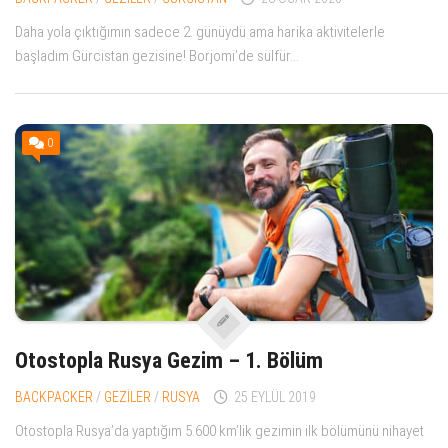
Daha yola çıktığımın sadece 2. günüydü ama harika aktivitelerle
başladım Gürcistan gezisine! Borjomi’de sülfür...
0
Otostopla Rusya Gezim – 1. Bölüm
BACKPACKER
/
GEZİLER
/
RUSYA
25 EYLÜL 2019
Otostopla Rusya’da yaptığım 5.600 km’lik gezimin ilk bölümünü nihayet