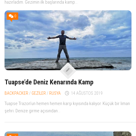
hazırladım. Gezimin ilk başlarında kamp...
0
Tuapse’de Deniz Kenarında Kamp
BACKPACKER
/
GEZİLER
/
RUSYA
14 AĞUSTOS 2019
Tuapse Trazon’un hemen hemen karşı kıyısında kalıyor. Küçük bir liman
şehri. Denize girme açısından...