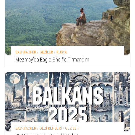
BACKPACKER
/
GEZİLER
/
RUSYA
Mezmay’da Eagle Shelf’e Tırmandım
BACKPACKER
/
GEZİ REHBERİ
/
GEZİLER