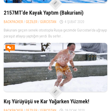
2157MT’de Kayak Yaptım (Bakuriani)
BACKPACKER
/
GEZİLER
/
GÜRCİSTAN
4 ŞUBAT 2020
Bakuriani geçen seneki otostopla Rusya gezimde Gürcistan’da uğrayıp
paraşüt atlayışı yaptığım yerdi. Bu sefer...
0
Kış Yürüyüşü ve Kar Yağarken Yüzmek!
BACKPACKER
/
GEZİLER
/
GÜRCİSTAN
28 OCAK 2020