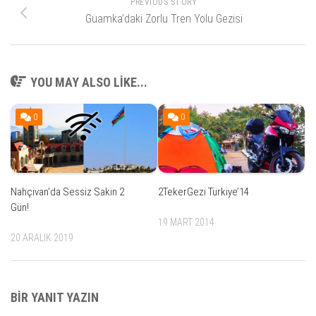
PREVIOUS STORY
Guamka’daki Zorlu Tren Yolu Gezisi
YOU MAY ALSO LIKE...
0
0
Nahçivan’da Sessiz Sakin 2
2TekerGezi Türkiye’14
Gün!
19 MART 2014
20 ARALIK 2019
BIR YANIT YAZIN