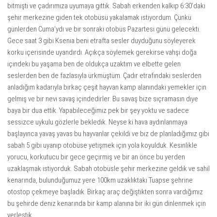
bitmişti ve çadırımıza uyumaya gittik. Sabah erkenden kalkıp 6:30’daki
şehir merkezine giden tek otobüsü yakalamak istiyordum. Çünkü
günlerden Cuma’ydı ve bir sonraki otobüs Pazartesi günü gelecekti.
Gece saat 3 gibi Ksenia beni etrafta sesler duyduğunu söyleyerek
korku içerisinde uyandırdı. Açıkça söylemek gerekirse vahşi doğa
içindeki bu yaşama ben de oldukça uzaktım ve elbette gelen
seslerden ben de fazlasıyla ürkmüştüm. Çadır etrafındaki seslerden
anladığım kadarıyla birkaç çeşit hayvan kamp alanındaki yemekler için
gelmiş ve bir nevi savaş içindedirler. Bu savaş bize sıçramasın diye
baya bir dua ettik. Yapabileceğimiz pek bir şey yoktu ve sadece
sessizce uykulu gözlerle bekledik. Neyse ki hava aydınlanmaya
başlayınca yavaş yavas bu hayvanlar çekildi ve biz de planladığımız gibi
sabah 5 gibi uyanıp otobüse yetişmek için yola koyulduk. Kesinlikle
yorucu, korkutucu bir gece geçirmiş ve bir an önce bu yerden
uzaklaşmak istiyorduk. Sabah otobüsle şehir merkezine geldik ve sahil
kenarında, bulunduğumuz yere 100km uzaklıktaki Tuapse şehrine
otostop çekmeye başladık. Birkaç araç değiştikten sonra vardığımız
bu şehirde deniz kenarında bir kamp alanına bir iki gün dinlenmek için
yerleştik.