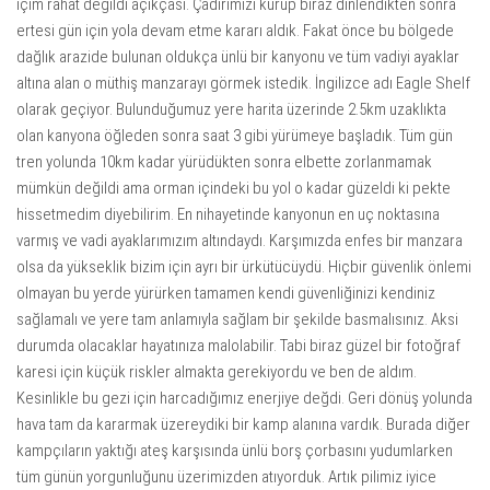
içim rahat değildi açıkçası. Çadırımızı kurup biraz dinlendikten sonra
ertesi gün için yola devam etme kararı aldık. Fakat önce bu bölgede
dağlık arazide bulunan oldukça ünlü bir kanyonu ve tüm vadiyi ayaklar
altına alan o müthiş manzarayı görmek istedik. İngilizce adı Eagle Shelf
olarak geçiyor. Bulunduğumuz yere harita üzerinde 2.5km uzaklıkta
olan kanyona öğleden sonra saat 3 gibi yürümeye başladık. Tüm gün
tren yolunda 10km kadar yürüdükten sonra elbette zorlanmamak
mümkün değildi ama orman içindeki bu yol o kadar güzeldi ki pekte
hissetmedim diyebilirim. En nihayetinde kanyonun en uç noktasına
varmış ve vadi ayaklarımızım altındaydı. Karşımızda enfes bir manzara
olsa da yükseklik bizim için ayrı bir ürkütücüydü. Hiçbir güvenlik önlemi
olmayan bu yerde yürürken tamamen kendi güvenliğinizi kendiniz
sağlamalı ve yere tam anlamıyla sağlam bir şekilde basmalısınız. Aksi
durumda olacaklar hayatınıza malolabilir. Tabi biraz güzel bir fotoğraf
karesi için küçük riskler almakta gerekiyordu ve ben de aldım.
Kesinlikle bu gezi için harcadığımız enerjiye değdi. Geri dönüş yolunda
hava tam da kararmak üzereydiki bir kamp alanına vardık. Burada diğer
kampçıların yaktığı ateş karşısında ünlü borş çorbasını yudumlarken
tüm günün yorgunluğunu üzerimizden atıyorduk. Artık pilimiz iyice