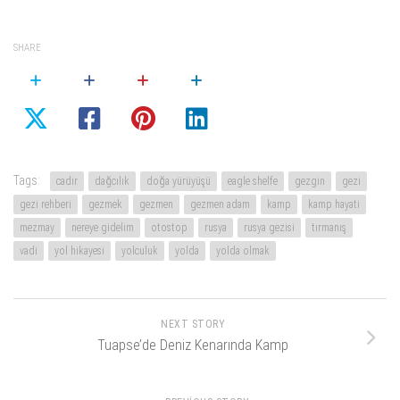
SHARE
Tags:
cadir
dağcılık
doğa yürüyüşü
eagle shelfe
gezgin
gezi
gezi rehberi
gezmek
gezmen
gezmen adam
kamp
kamp hayati
mezmay
nereye gidelim
otostop
rusya
rusya gezisi
tırmanış
vadi
yol hikayesi
yolculuk
yolda
yolda olmak
NEXT STORY
Tuapse’de Deniz Kenarında Kamp