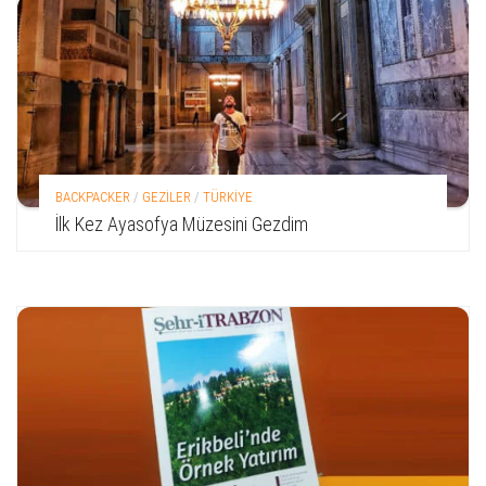
BACKPACKER
/
GEZİLER
/
TÜRKİYE
İlk Kez Ayasofya Müzesini Gezdim