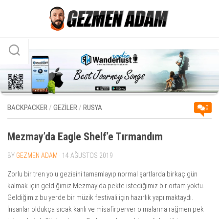
Skip
to
content
BACKPACKER
/
GEZİLER
/
RUSYA
0
Mezmay’da Eagle Shelf’e Tırmandım
BY
GEZMEN ADAM
· 14 AĞUSTOS 2019
Zorlu bir tren yolu gezisini tamamlayıp normal şartlarda birkaç gün
kalmak için geldiğimiz Mezmay’da pekte istediğimiz bir ortam yoktu.
Geldiğimiz bu yerde bir müzik festivali için hazırlık yapılmaktaydı.
İnsanlar oldukça sıcak kanlı ve misafirperver olmalarına rağmen pek