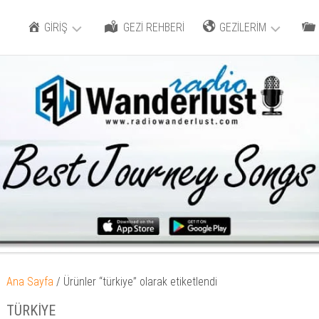
GİRİŞ
GEZİ REHBERİ
GEZİLERİM
HESABIM
GÜNEY
E-
KORE
DE
MAĞAZA
AZERBAYCAN
B
YA
GÜRCİSTAN
İŞ
Bİ
İRAN
W
Sİ
RUSYA
Ana Sayfa
/ Ürünler “türkiye” olarak etiketlendi
T
TÜRKIYE