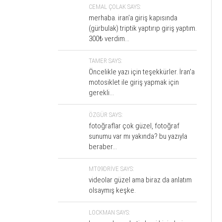
CEMAL ÇOLAK SAYS:
merhaba. iran'a giriş kapısında
(gürbulak) triptik yaptırıp giriş yaptım.
300₺ verdim...
TAMER SAYS:
Öncelikle yazı için teşekkürler. İran'a
motosiklet ile giriş yapmak için
gerekli...
ÖZGÜR SAYS:
fotoğraflar çok güzel, fotoğraf
sunumu var mı yakında? bu yazıyla
beraber...
MT09DRIVE SAYS:
videolar güzel ama biraz da anlatım
olsaymış keşke.
LOCKMAN SAYS: