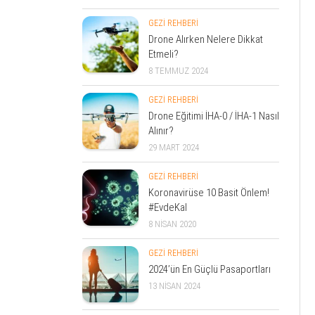
GEZİ REHBERİ
Drone Alırken Nelere Dikkat
Etmeli?
8 TEMMUZ 2024
GEZİ REHBERİ
Drone Eğitimi İHA-0 / İHA-1 Nasıl
Alınır?
29 MART 2024
GEZİ REHBERİ
Koronavirüse 10 Basit Önlem!
#EvdeKal
8 NISAN 2020
GEZİ REHBERİ
2024’ün En Güçlü Pasaportları
13 NISAN 2024