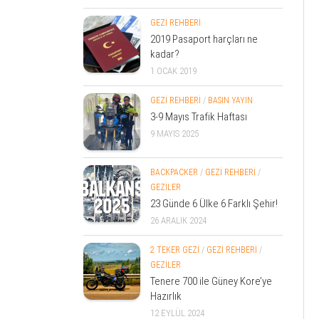
GEZİ REHBERİ
2019 Pasaport harçları ne
kadar?
1 OCAK 2019
GEZİ REHBERİ
/
BASIN YAYIN
3-9 Mayıs Trafik Haftası
9 MAYIS 2025
BACKPACKER
/
GEZİ REHBERİ
/
GEZİLER
23 Günde 6 Ülke 6 Farklı Şehir!
26 ARALIK 2024
2 TEKER GEZİ
/
GEZİ REHBERİ
/
GEZİLER
Tenere 700 ile Güney Kore’ye
Hazırlık
12 EYLÜL 2024