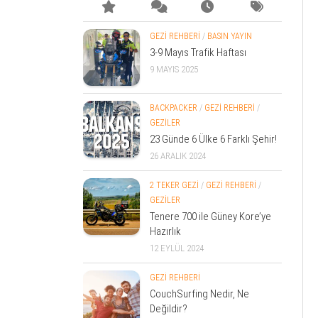
GEZİ REHBERİ
/
BASIN YAYIN
3-9 Mayıs Trafik Haftası
9 MAYIS 2025
BACKPACKER
/
GEZİ REHBERİ
/
GEZİLER
23 Günde 6 Ülke 6 Farklı Şehir!
26 ARALIK 2024
2 TEKER GEZİ
/
GEZİ REHBERİ
/
GEZİLER
Tenere 700 ile Güney Kore’ye
Hazırlık
12 EYLÜL 2024
GEZİ REHBERİ
CouchSurfing Nedir, Ne
Değildir?