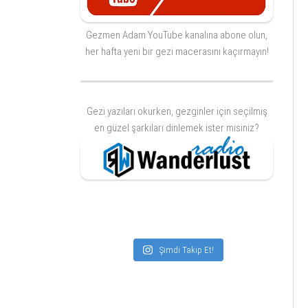
Gezmen Adam YouTube kanalına abone olun,
her hafta yeni bir gezi macerasını kaçırmayın!
Gezi yazıları okurken, gezginler için seçilmiş
en güzel şarkıları dinlemek ister misiniz?
Şimdi Takip Et!