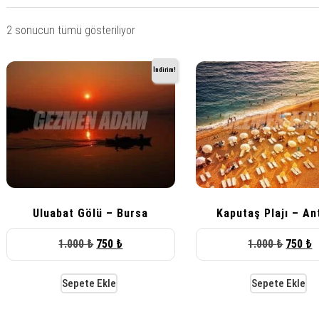
TÜRKİYE
Fiyata
2 sonucun tümü gösteriliyor
göre
sıralandı:
İndirim!
yüksekten
düşüğe
Uluabat Gölü – Bursa
Kaputaş Plajı – An
Orijinal
Şu
Orijina
Ş
1.000
₺
750
₺
1.000
₺
750
₺
fiyat:
andaki
fiyat:
a
1.000 ₺.
fiyat:
1.000 ₺
f
Sepete Ekle
Sepete Ekle
750 ₺.
7