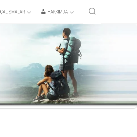
ÇALIŞMALAR
HAKKIMDA
KİMDİR?
BLACKSEA
RGİ
İLETİŞİM
A-
ASIN
LIFE
YIN
RLİKLERİ
EB
TE
ASARIM