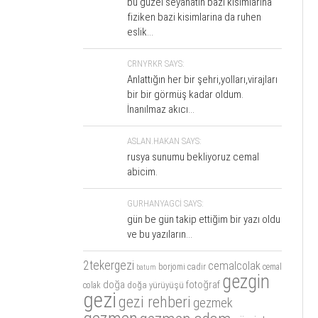
bu guzel seyahatin bazi kisimlarina
fiziken bazi kisimlarina da ruhen
eslik...
CRNYRKR SAYS:
Anlattığın her bir şehri,yolları,virajları
bir bir görmüş kadar oldum.
İnanılmaz akıcı...
ASLAN.HAKAN SAYS:
rusya sunumu bekliyoruz cemal
abicim.
GURHANYAGCI SAYS:
gün be gün takip ettiğim bir yazı oldu
ve bu yazıların...
2tekergezi
cemalcolak
cadir
borjomi
cemal
batum
gezgin
doğa
fotoğraf
doğa yürüyüşü
colak
gezi
gezi rehberi
gezmek