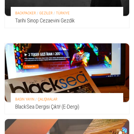
BACKPACKER
/
GEZİLER
/
TÜRKİYE
Tarihi Sinop Cezaevini Gezdik
BASIN YAYIN
/
ÇALIŞMALAR
BlackSea Dergisi Çıktı! (E-Dergi)