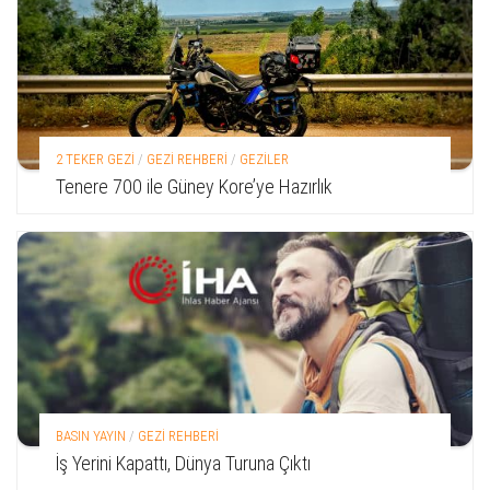
2 TEKER GEZİ
/
GEZİ REHBERİ
/
GEZİLER
Tenere 700 ile Güney Kore’ye Hazırlık
BASIN YAYIN
/
GEZİ REHBERİ
İş Yerini Kapattı, Dünya Turuna Çıktı